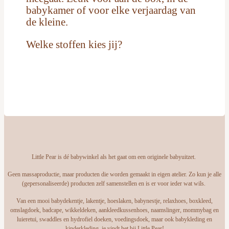
babykamer of voor elke verjaardag van
de kleine.
Welke stoffen kies jij?
Little Pear is dé babywinkel als het gaat om een originele babyuitzet.
Geen massaproductie, maar producten die worden gemaakt in eigen atelier. Zo kun je alle
(gepersonaliseerde) producten zelf samenstellen en is er voor ieder wat wils.
Van een mooi babydekentje, lakentje, hoeslaken, babynestje, relaxhoes, boxkleed,
omslagdoek, badcape, wikkeldeken, aankleedkussenhoes, naamslinger, mommybag en
luieretui, swaddles en hydrofiel doeken, voedingsdoek, maar ook babykleding en
kinderkleding, je vindt het bij Little Pear!