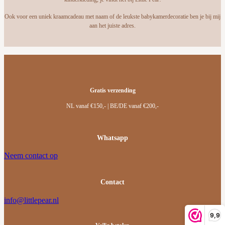
Ook voor een uniek kraamcadeau met naam of de leukste babykamerdecoratie ben je bij mij
aan het juiste adres.
Gratis verzending
NL vanaf €150,- | BE/DE vanaf €200,-
Whatsapp
Neem contact op
Contact
info@littlepear.nl
9,9