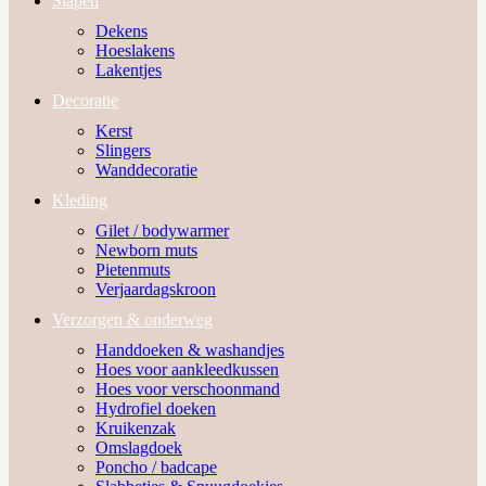
Slapen
Dekens
Hoeslakens
Lakentjes
Decoratie
Kerst
Slingers
Wanddecoratie
Kleding
Gilet / bodywarmer
Newborn muts
Pietenmuts
Verjaardagskroon
Verzorgen & onderweg
Handdoeken & washandjes
Hoes voor aankleedkussen
Hoes voor verschoonmand
Hydrofiel doeken
Kruikenzak
Omslagdoek
Poncho / badcape