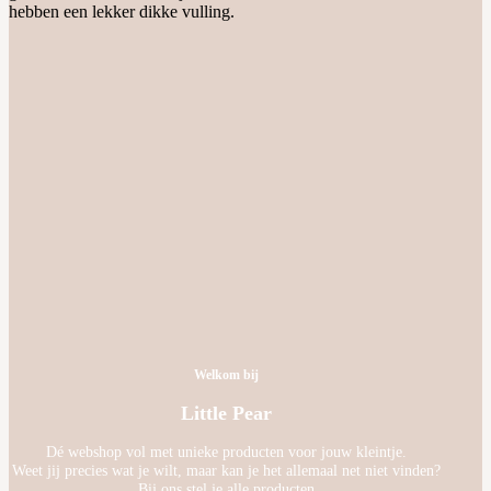
Welkom bij
Little Pear
Dé webshop vol met unieke producten voor jouw kleintje.
Weet jij precies wat je wilt, maar kan je het allemaal net niet vinden?
Bij ons stel je alle producten